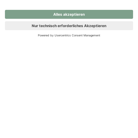
nochmals versuchen.
Ups! Da ist etwas schiefgelaufen. Bitte die Seite neu laden oder
nochmals versuchen.