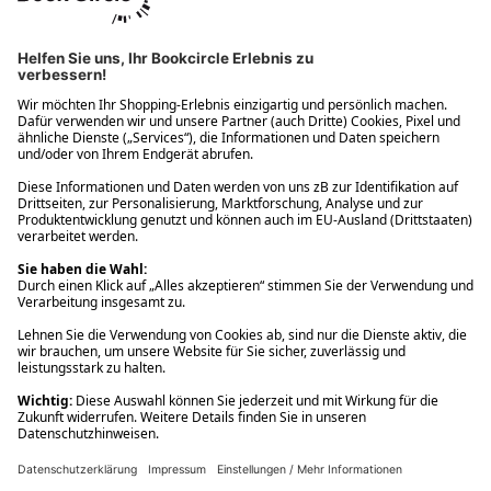
Ups! Da ist etwas schiefgelaufen. Bitte die Seite neu laden oder
nochmals versuchen.
Ups! Da ist etwas schiefgelaufen. Bitte die Seite neu laden oder