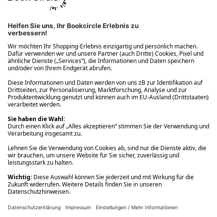
Ups! Da ist etwas schiefgelaufen. Bitte die Seite neu laden oder
nochmals versuchen.
Ups! Da ist etwas schiefgelaufen. Bitte die Seite neu laden oder