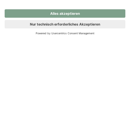
nochmals versuchen.
Ups! Da ist etwas schiefgelaufen. Bitte die Seite neu laden oder
nochmals versuchen.