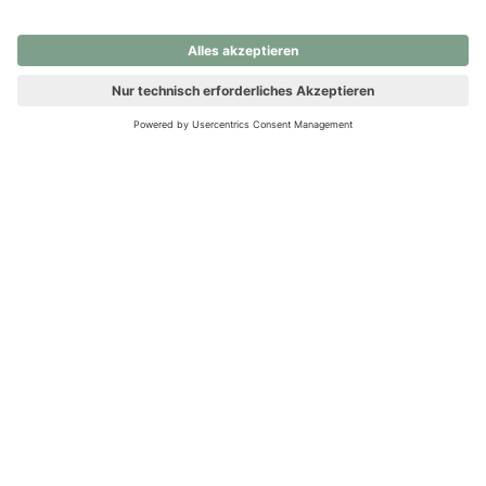
nochmals versuchen.
Ups! Da ist etwas schiefgelaufen. Bitte die Seite neu laden oder
nochmals versuchen.