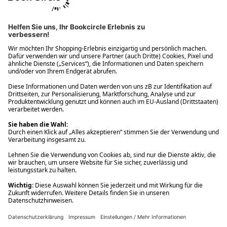
Ups! Da ist etwas schiefgelaufen. Bitte die Seite neu laden oder
nochmals versuchen.
Ups! Da ist etwas schiefgelaufen. Bitte die Seite neu laden oder