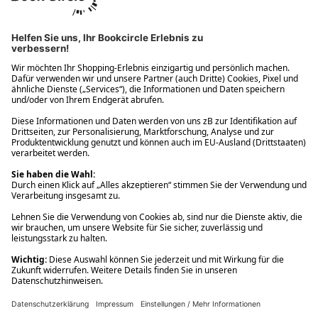
Ups! Da ist etwas schiefgelaufen. Bitte die Seite neu laden oder
nochmals versuchen.
Ups! Da ist etwas schiefgelaufen. Bitte die Seite neu laden oder