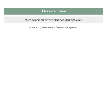
nochmals versuchen.
Ups! Da ist etwas schiefgelaufen. Bitte die Seite neu laden oder
nochmals versuchen.