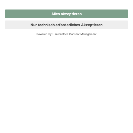
nochmals versuchen.
Ups! Da ist etwas schiefgelaufen. Bitte die Seite neu laden oder
nochmals versuchen.