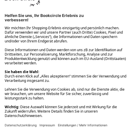
Ups! Da ist etwas schiefgelaufen. Bitte die Seite neu laden oder
nochmals versuchen.
Ups! Da ist etwas schiefgelaufen. Bitte die Seite neu laden oder