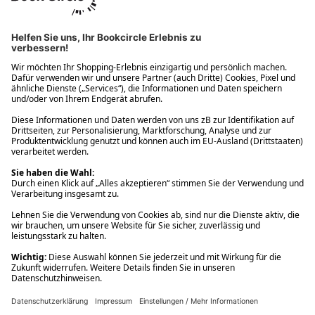
Ups! Da ist etwas schiefgelaufen. Bitte die Seite neu laden oder
nochmals versuchen.
Ups! Da ist etwas schiefgelaufen. Bitte die Seite neu laden oder