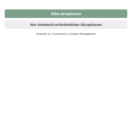
nochmals versuchen.
Ups! Da ist etwas schiefgelaufen. Bitte die Seite neu laden oder
nochmals versuchen.