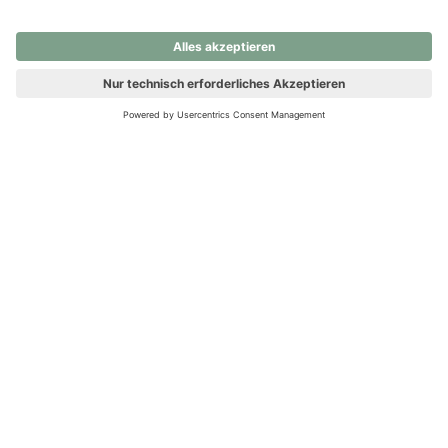
nochmals versuchen.
Ups! Da ist etwas schiefgelaufen. Bitte die Seite neu laden oder
nochmals versuchen.