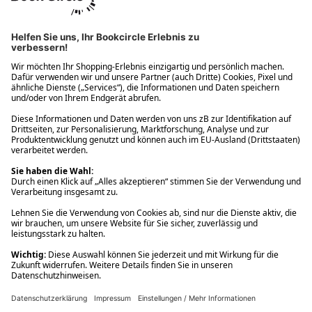
Ups! Da ist etwas schiefgelaufen. Bitte die Seite neu laden oder
nochmals versuchen.
Ups! Da ist etwas schiefgelaufen. Bitte die Seite neu laden oder