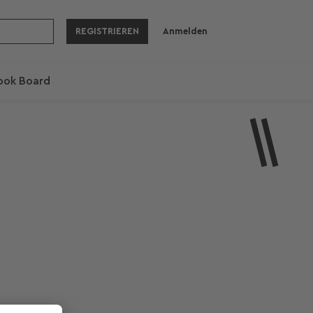
REGISTRIEREN
Anmelden
ook Board