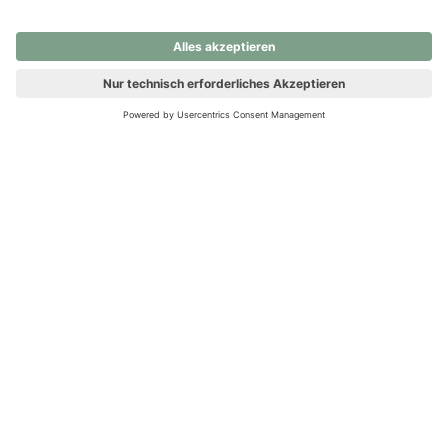
nochmals versuchen.
Ups! Da ist etwas schiefgelaufen. Bitte die Seite neu laden oder
nochmals versuchen.