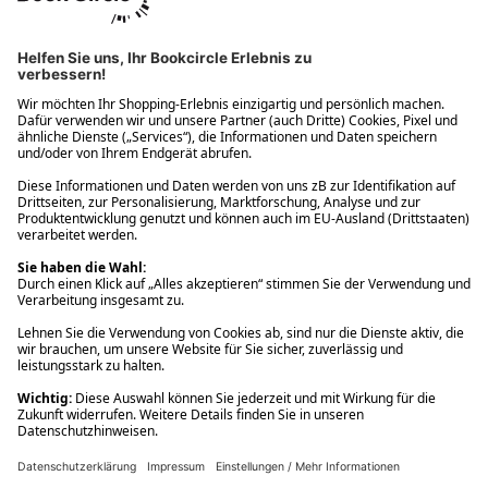
Ups! Da ist etwas schiefgelaufen. Bitte die Seite neu laden oder
nochmals versuchen.
Ups! Da ist etwas schiefgelaufen. Bitte die Seite neu laden oder