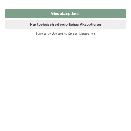
nochmals versuchen.
Ups! Da ist etwas schiefgelaufen. Bitte die Seite neu laden oder
nochmals versuchen.