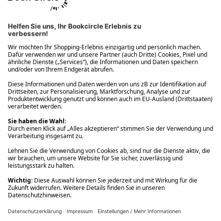
Ups! Da ist etwas schiefgelaufen. Bitte die Seite neu laden oder
nochmals versuchen.
Ups! Da ist etwas schiefgelaufen. Bitte die Seite neu laden oder