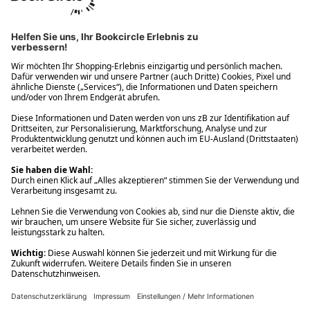
Ups! Da ist etwas schiefgelaufen. Bitte die Seite neu laden oder
nochmals versuchen.
Ups! Da ist etwas schiefgelaufen. Bitte die Seite neu laden oder