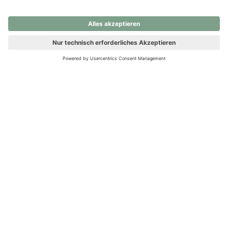
nochmals versuchen.
Ups! Da ist etwas schiefgelaufen. Bitte die Seite neu laden oder
nochmals versuchen.