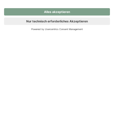
nochmals versuchen.
Ups! Da ist etwas schiefgelaufen. Bitte die Seite neu laden oder
nochmals versuchen.