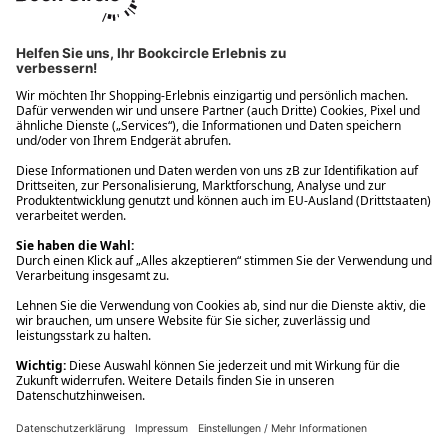
Ups! Da ist etwas schiefgelaufen. Bitte die Seite neu laden oder
nochmals versuchen.
Ups! Da ist etwas schiefgelaufen. Bitte die Seite neu laden oder