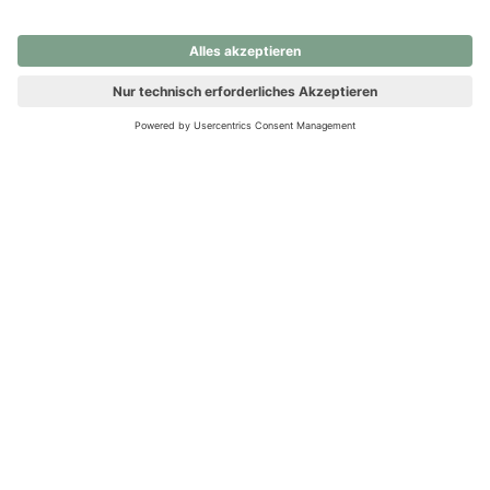
nochmals versuchen.
Ups! Da ist etwas schiefgelaufen. Bitte die Seite neu laden oder
nochmals versuchen.