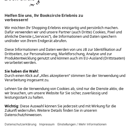
Ups! Da ist etwas schiefgelaufen. Bitte die Seite neu laden oder
nochmals versuchen.
Ups! Da ist etwas schiefgelaufen. Bitte die Seite neu laden oder