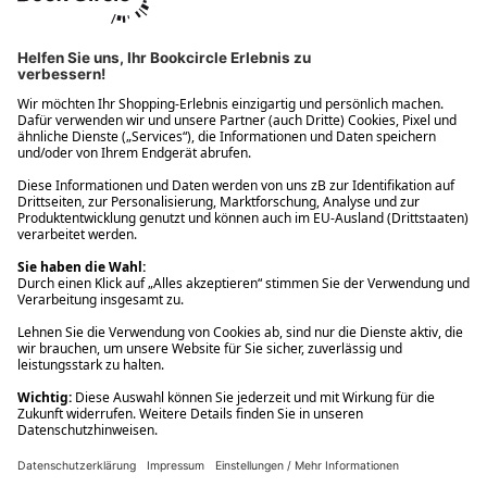
Ups! Da ist etwas schiefgelaufen. Bitte die Seite neu laden oder
nochmals versuchen.
Ups! Da ist etwas schiefgelaufen. Bitte die Seite neu laden oder