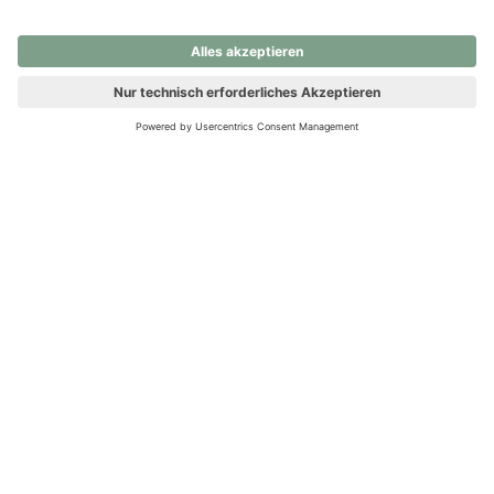
nochmals versuchen.
Ups! Da ist etwas schiefgelaufen. Bitte die Seite neu laden oder
nochmals versuchen.