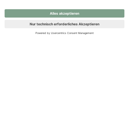
nochmals versuchen.
Ups! Da ist etwas schiefgelaufen. Bitte die Seite neu laden oder
nochmals versuchen.