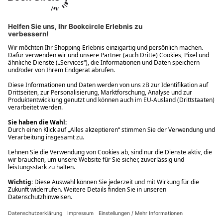
Ups! Da ist etwas schiefgelaufen. Bitte die Seite neu laden oder
nochmals versuchen.
Ups! Da ist etwas schiefgelaufen. Bitte die Seite neu laden oder