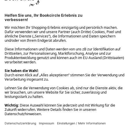
Ups! Da ist etwas schiefgelaufen. Bitte die Seite neu laden oder
nochmals versuchen.
Ups! Da ist etwas schiefgelaufen. Bitte die Seite neu laden oder