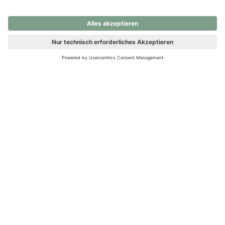
nochmals versuchen.
Ups! Da ist etwas schiefgelaufen. Bitte die Seite neu laden oder
nochmals versuchen.