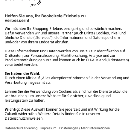
Ups! Da ist etwas schiefgelaufen. Bitte die Seite neu laden oder
nochmals versuchen.
Ups! Da ist etwas schiefgelaufen. Bitte die Seite neu laden oder