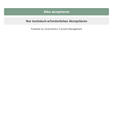
nochmals versuchen.
Ups! Da ist etwas schiefgelaufen. Bitte die Seite neu laden oder
nochmals versuchen.