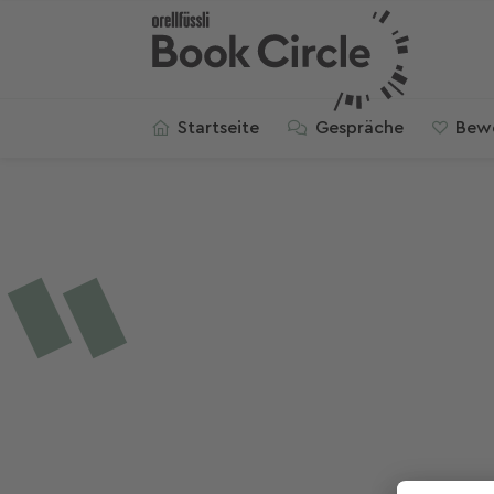
Startseite
Gespräche
Bew