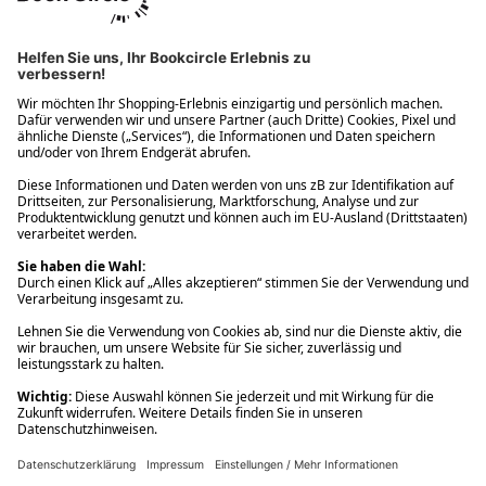
Ups! Da ist etwas schiefgelaufen. Bitte die Seite neu laden oder
nochmals versuchen.
Ups! Da ist etwas schiefgelaufen. Bitte die Seite neu laden oder