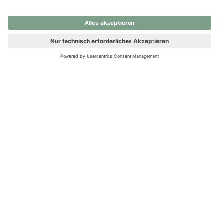
nochmals versuchen.
Ups! Da ist etwas schiefgelaufen. Bitte die Seite neu laden oder
nochmals versuchen.