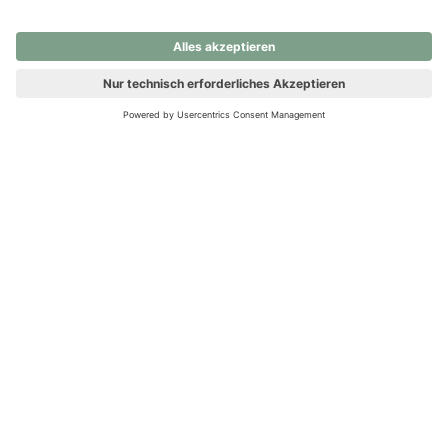
nochmals versuchen.
Ups! Da ist etwas schiefgelaufen. Bitte die Seite neu laden oder
nochmals versuchen.