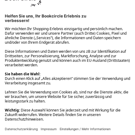
Ups! Da ist etwas schiefgelaufen. Bitte die Seite neu laden oder
nochmals versuchen.
Ups! Da ist etwas schiefgelaufen. Bitte die Seite neu laden oder