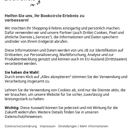
Ups! Da ist etwas schiefgelaufen. Bitte die Seite neu laden oder
nochmals versuchen.
Ups! Da ist etwas schiefgelaufen. Bitte die Seite neu laden oder