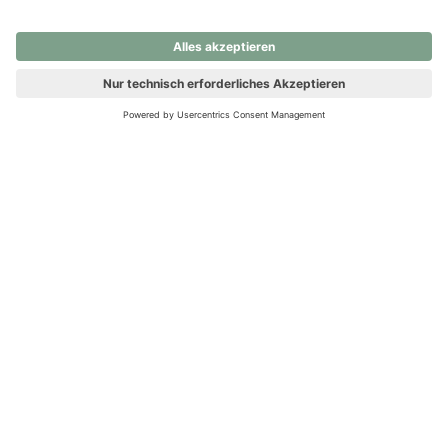
nochmals versuchen.
Ups! Da ist etwas schiefgelaufen. Bitte die Seite neu laden oder
nochmals versuchen.