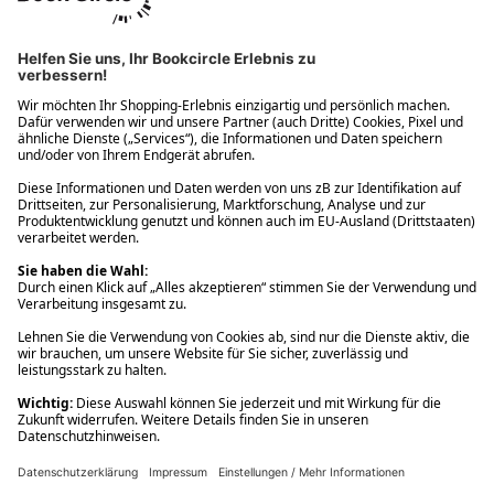
Ups! Da ist etwas schiefgelaufen. Bitte die Seite neu laden oder
nochmals versuchen.
Ups! Da ist etwas schiefgelaufen. Bitte die Seite neu laden oder