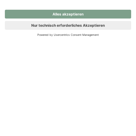
nochmals versuchen.
Ups! Da ist etwas schiefgelaufen. Bitte die Seite neu laden oder
nochmals versuchen.