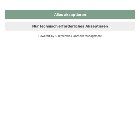
nochmals versuchen.
Ups! Da ist etwas schiefgelaufen. Bitte die Seite neu laden oder
nochmals versuchen.