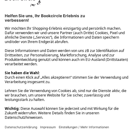
Ups! Da ist etwas schiefgelaufen. Bitte die Seite neu laden oder
nochmals versuchen.
Ups! Da ist etwas schiefgelaufen. Bitte die Seite neu laden oder