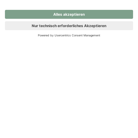
nochmals versuchen.
Ups! Da ist etwas schiefgelaufen. Bitte die Seite neu laden oder
nochmals versuchen.