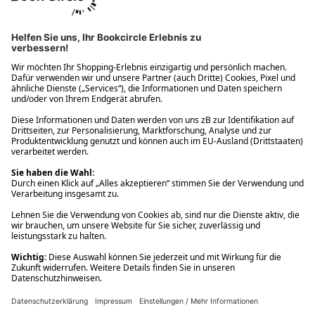
Ups! Da ist etwas schiefgelaufen. Bitte die Seite neu laden oder
nochmals versuchen.
Ups! Da ist etwas schiefgelaufen. Bitte die Seite neu laden oder