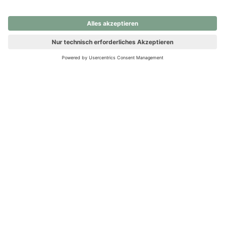
nochmals versuchen.
Ups! Da ist etwas schiefgelaufen. Bitte die Seite neu laden oder
nochmals versuchen.