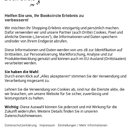
Ups! Da ist etwas schiefgelaufen. Bitte die Seite neu laden oder
nochmals versuchen.
Ups! Da ist etwas schiefgelaufen. Bitte die Seite neu laden oder