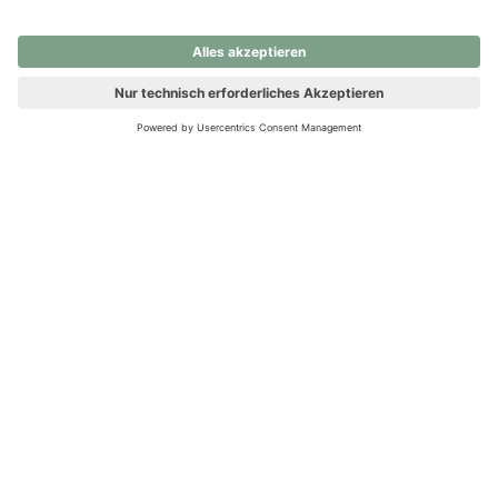
nochmals versuchen.
Ups! Da ist etwas schiefgelaufen. Bitte die Seite neu laden oder
nochmals versuchen.