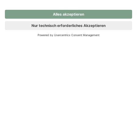
nochmals versuchen.
Ups! Da ist etwas schiefgelaufen. Bitte die Seite neu laden oder
nochmals versuchen.