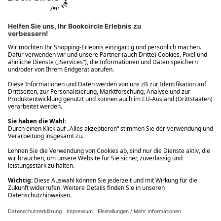
Ups! Da ist etwas schiefgelaufen. Bitte die Seite neu laden oder
nochmals versuchen.
Ups! Da ist etwas schiefgelaufen. Bitte die Seite neu laden oder