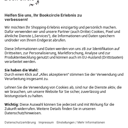
Ups! Da ist etwas schiefgelaufen. Bitte die Seite neu laden oder
nochmals versuchen.
Ups! Da ist etwas schiefgelaufen. Bitte die Seite neu laden oder