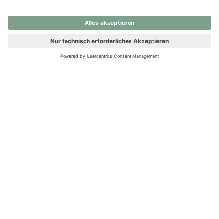
nochmals versuchen.
Ups! Da ist etwas schiefgelaufen. Bitte die Seite neu laden oder
nochmals versuchen.