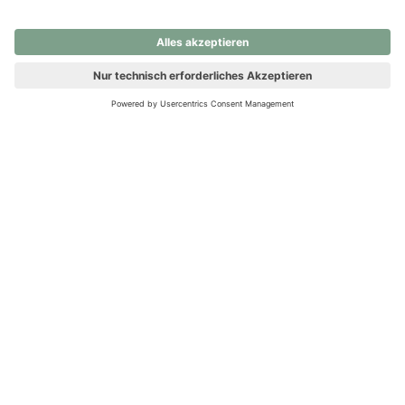
nochmals versuchen.
Ups! Da ist etwas schiefgelaufen. Bitte die Seite neu laden oder
nochmals versuchen.