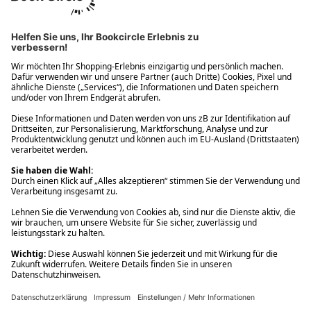
Ups! Da ist etwas schiefgelaufen. Bitte die Seite neu laden oder
nochmals versuchen.
Ups! Da ist etwas schiefgelaufen. Bitte die Seite neu laden oder