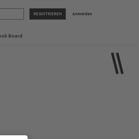
REGISTRIEREN
Anmelden
ook Board