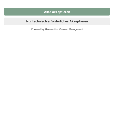
nochmals versuchen.
Ups! Da ist etwas schiefgelaufen. Bitte die Seite neu laden oder
nochmals versuchen.