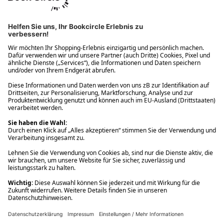
Ups! Da ist etwas schiefgelaufen. Bitte die Seite neu laden oder
nochmals versuchen.
Ups! Da ist etwas schiefgelaufen. Bitte die Seite neu laden oder