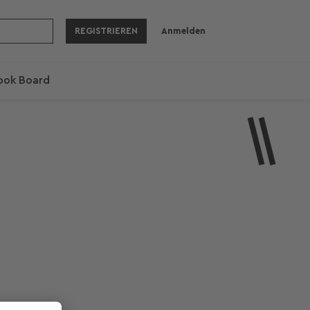
REGISTRIEREN
Anmelden
ook Board