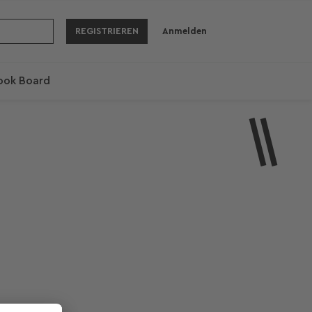
REGISTRIEREN
Anmelden
ook Board