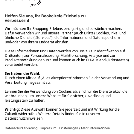
Ups! Da ist etwas schiefgelaufen. Bitte die Seite neu laden oder
nochmals versuchen.
Ups! Da ist etwas schiefgelaufen. Bitte die Seite neu laden oder