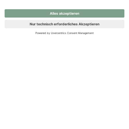
nochmals versuchen.
Ups! Da ist etwas schiefgelaufen. Bitte die Seite neu laden oder
nochmals versuchen.