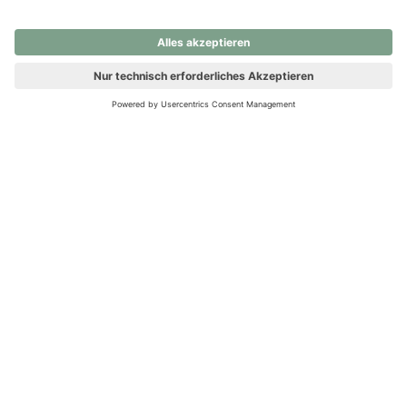
nochmals versuchen.
Ups! Da ist etwas schiefgelaufen. Bitte die Seite neu laden oder
nochmals versuchen.