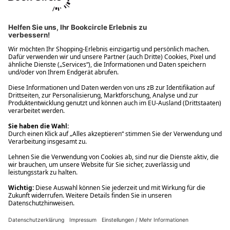
Ups! Da ist etwas schiefgelaufen. Bitte die Seite neu laden oder
nochmals versuchen.
Ups! Da ist etwas schiefgelaufen. Bitte die Seite neu laden oder