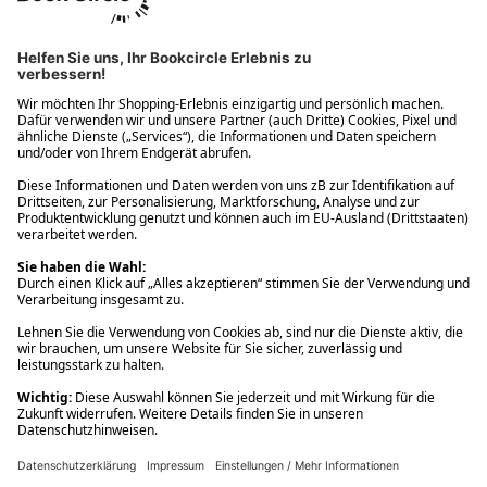
Ups! Da ist etwas schiefgelaufen. Bitte die Seite neu laden oder
nochmals versuchen.
Ups! Da ist etwas schiefgelaufen. Bitte die Seite neu laden oder