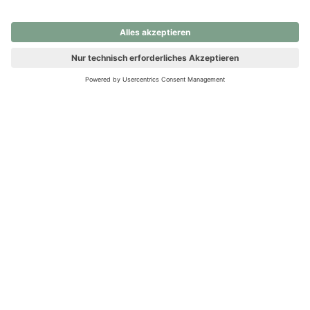
nochmals versuchen.
Ups! Da ist etwas schiefgelaufen. Bitte die Seite neu laden oder
nochmals versuchen.