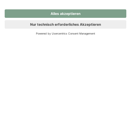
nochmals versuchen.
Ups! Da ist etwas schiefgelaufen. Bitte die Seite neu laden oder
nochmals versuchen.