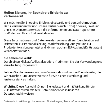
Ups! Da ist etwas schiefgelaufen. Bitte die Seite neu laden oder
nochmals versuchen.
Ups! Da ist etwas schiefgelaufen. Bitte die Seite neu laden oder