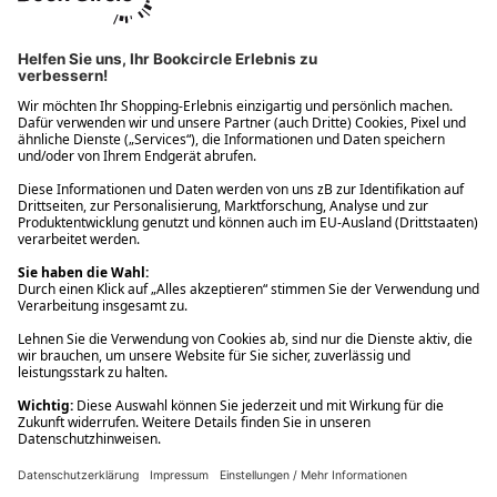
Ups! Da ist etwas schiefgelaufen. Bitte die Seite neu laden oder
nochmals versuchen.
Ups! Da ist etwas schiefgelaufen. Bitte die Seite neu laden oder