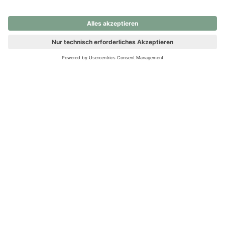
nochmals versuchen.
Ups! Da ist etwas schiefgelaufen. Bitte die Seite neu laden oder
nochmals versuchen.