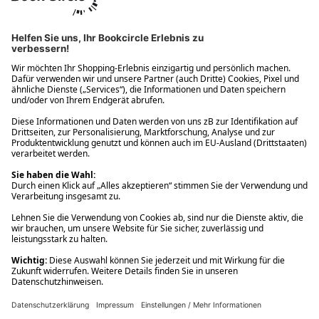
Ups! Da ist etwas schiefgelaufen. Bitte die Seite neu laden oder
nochmals versuchen.
Ups! Da ist etwas schiefgelaufen. Bitte die Seite neu laden oder