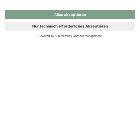
nochmals versuchen.
Ups! Da ist etwas schiefgelaufen. Bitte die Seite neu laden oder
nochmals versuchen.