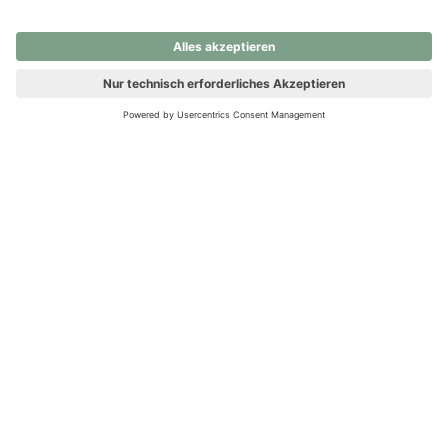
nochmals versuchen.
Ups! Da ist etwas schiefgelaufen. Bitte die Seite neu laden oder
nochmals versuchen.