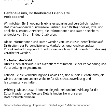
Ups! Da ist etwas schiefgelaufen. Bitte die Seite neu laden oder
nochmals versuchen.
Ups! Da ist etwas schiefgelaufen. Bitte die Seite neu laden oder