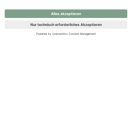
nochmals versuchen.
Ups! Da ist etwas schiefgelaufen. Bitte die Seite neu laden oder
nochmals versuchen.