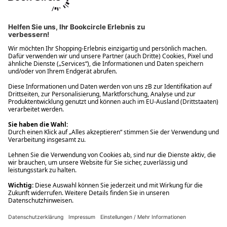
Ups! Da ist etwas schiefgelaufen. Bitte die Seite neu laden oder
nochmals versuchen.
Ups! Da ist etwas schiefgelaufen. Bitte die Seite neu laden oder