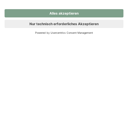
nochmals versuchen.
Ups! Da ist etwas schiefgelaufen. Bitte die Seite neu laden oder
nochmals versuchen.