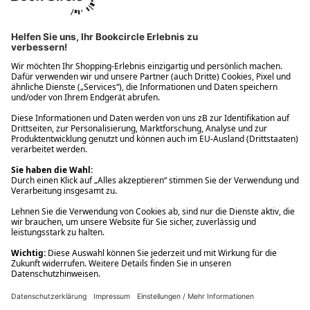
Ups! Da ist etwas schiefgelaufen. Bitte die Seite neu laden oder
nochmals versuchen.
Ups! Da ist etwas schiefgelaufen. Bitte die Seite neu laden oder