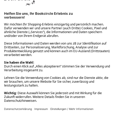
Ups! Da ist etwas schiefgelaufen. Bitte die Seite neu laden oder
nochmals versuchen.
Ups! Da ist etwas schiefgelaufen. Bitte die Seite neu laden oder