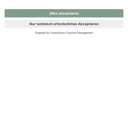
nochmals versuchen.
Ups! Da ist etwas schiefgelaufen. Bitte die Seite neu laden oder
nochmals versuchen.