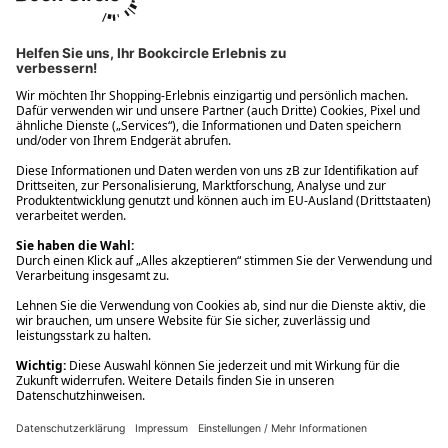
Ups! Da ist etwas schiefgelaufen. Bitte die Seite neu laden oder
nochmals versuchen.
Ups! Da ist etwas schiefgelaufen. Bitte die Seite neu laden oder