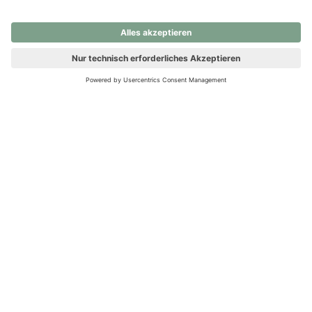
nochmals versuchen.
Ups! Da ist etwas schiefgelaufen. Bitte die Seite neu laden oder
nochmals versuchen.