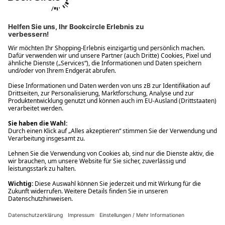
Ups! Da ist etwas schiefgelaufen. Bitte die Seite neu laden oder
nochmals versuchen.
Ups! Da ist etwas schiefgelaufen. Bitte die Seite neu laden oder