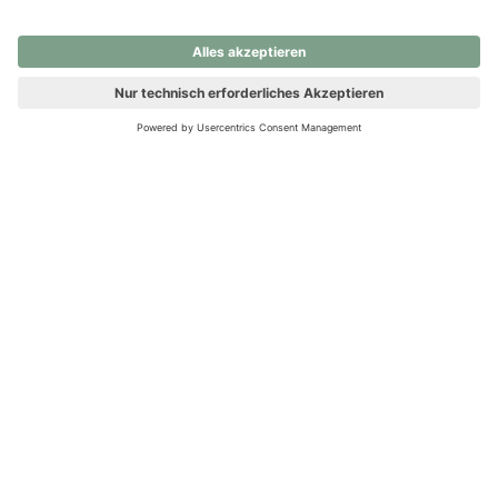
nochmals versuchen.
Ups! Da ist etwas schiefgelaufen. Bitte die Seite neu laden oder
nochmals versuchen.