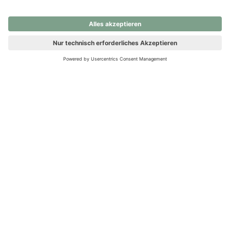
nochmals versuchen.
Ups! Da ist etwas schiefgelaufen. Bitte die Seite neu laden oder
nochmals versuchen.