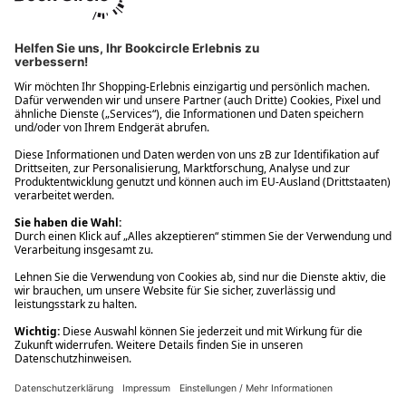
Ups! Da ist etwas schiefgelaufen. Bitte die Seite neu laden oder
nochmals versuchen.
Ups! Da ist etwas schiefgelaufen. Bitte die Seite neu laden oder