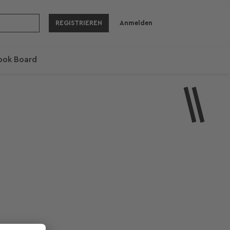
REGISTRIEREN
Anmelden
ook Board