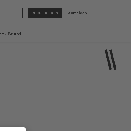
REGISTRIEREN
Anmelden
ook Board