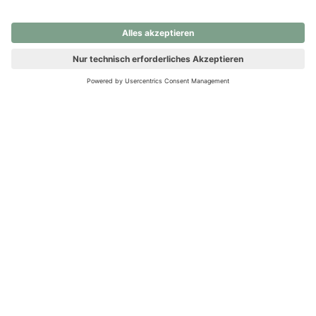
nochmals versuchen.
Ups! Da ist etwas schiefgelaufen. Bitte die Seite neu laden oder
nochmals versuchen.