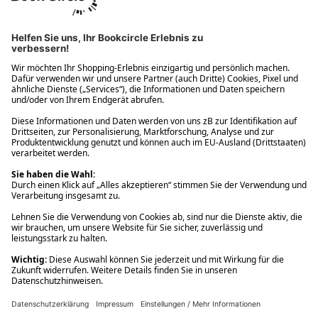
Ups! Da ist etwas schiefgelaufen. Bitte die Seite neu laden oder
nochmals versuchen.
Ups! Da ist etwas schiefgelaufen. Bitte die Seite neu laden oder