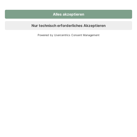
nochmals versuchen.
Ups! Da ist etwas schiefgelaufen. Bitte die Seite neu laden oder
nochmals versuchen.