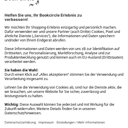
Ups! Da ist etwas schiefgelaufen. Bitte die Seite neu laden oder
nochmals versuchen.
Ups! Da ist etwas schiefgelaufen. Bitte die Seite neu laden oder